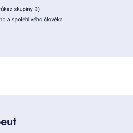
průkaz skupiny B)
o a spolehlivého člověka
peut