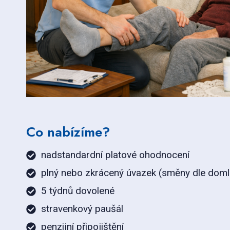
Co nabízíme?
nadstandardní platové ohodnocení
plný nebo zkrácený úvazek (směny dle doml
5 týdnů dovolené
stravenkový paušál
penzijní připojištění