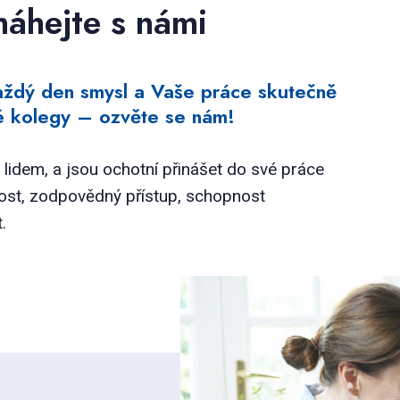
máhejte s námi
aždý den smysl a Vaše práce skutečně
vé kolegy – ozvěte se nám!
lidem, a jsou ochotní přinášet do své práce
ost, zodpovědný přístup, schopnost
.