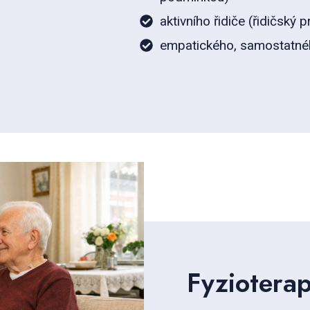
aktivního řidiče (řidičský 
empatického, samostatnéh
Fyziotera