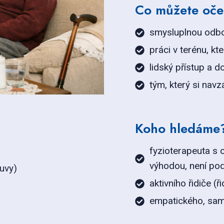
Co můžete oče
smysluplnou odbo
práci v terénu, kt
lidský přístup a 
tým, který si na
Koho hledáme
fyzioterapeuta s 
výhodou, není po
uvy)
aktivního řidiče (
empatického, sam